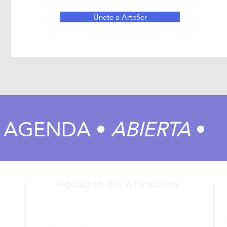
Únete a ArteSer
AGENDA •
ABIERTA
•
HORARIO DE ATENCIÓN