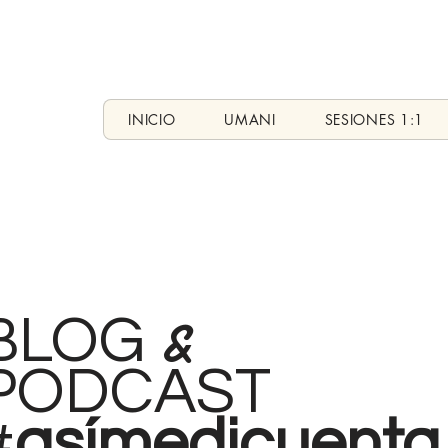
INICIO
UMANI
SESIONES 1:1
&
BLOG
PODCAST
#
asímedicuenta