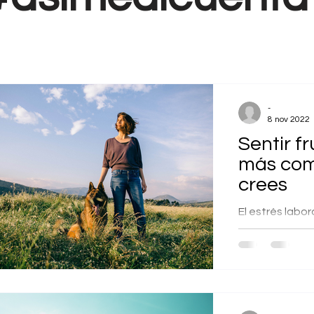
-
8 nov 2022
Sentir f
más com
crees
El estrés labor
sensación de q
están muy rela
¿Alguna vez te.