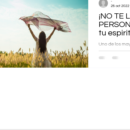
-
28 oct 2022
¡NO TE 
PERSON
tu espir
Uno de los may
humano en la r
espiritualidad, 
conexión con su