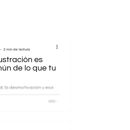
2 min de lectura
rustración es
ún de lo que tu
al, la desmotivación y esa
ue las cosas no fluyen,
cionadas a la frustración
..