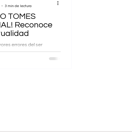
3 min de lectura
LO TOMES
AL! Reconoce
itualidad
ores errores del ser
elación con su
la sanación interior y la
 ser, es caer en...