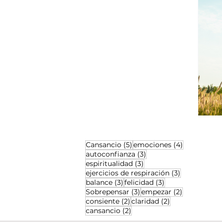
5 entradas
4 entradas
Cansancio
(5)
emociones
(4)
3 entradas
autoconfianza
(3)
3 entradas
espiritualidad
(3)
3 entradas
ejercicios de respiración
(3)
3 entradas
3 entradas
balance
(3)
felicidad
(3)
3 entradas
2 entradas
Sobrepensar
(3)
empezar
(2)
2 entradas
2 entradas
consiente
(2)
claridad
(2)
2 entradas
cansancio
(2)