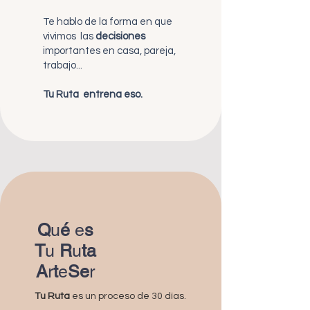
Te hablo de la forma en que
vivimos
las
decisiones
importantes en casa, pareja,
trabajo...
Tu Ruta
entrena eso.
Q
u
é
e
s
T
u
R
u
ta
A
r
t
e
Se
r
Tu Ruta
es un proceso de 30 días.