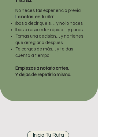
No necesitas experiencia previa.
L
o notas en tu día:
Ibas a decir que sí… y no lo haces
Ibas a responder rápido…
y paras
Tomas una decisión… y no tienes
que arreglarla después
Te cargas de más… y te das
cuenta a tiempo
Empiezas a notarlo antes.
Y dejas de repetir lo mismo.
Inicia Tu Ruta