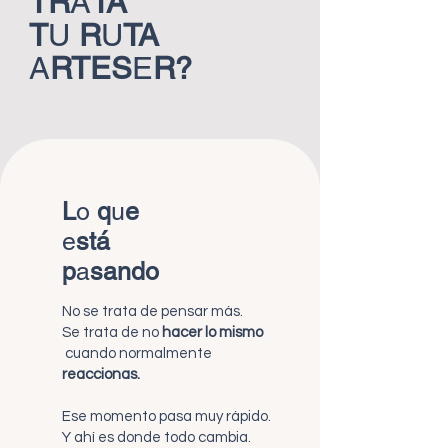
TR
A
TA
T
U
R
U
TA
A
RTES
E
R?
L
o
q
u
e
e
stá
p
a
sando
No se trata de pensar más.
Se trata de no
hacer lo mismo
cuando normalmente
reaccionas.
Ese momento pasa muy rápido.
Y ahí es donde todo cambia.