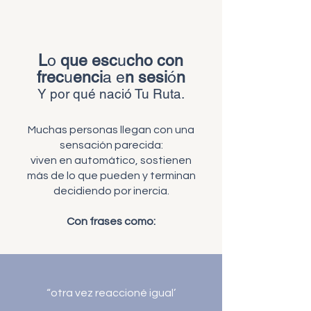
L
o
q
u
e esc
u
ch
o
c
o
n
frec
u
enci
a
e
n
s
e
s
i
ó
n
Y por qué nació Tu Ruta.
Muchas personas llegan con una
sensación parecida:
viven en automático, sostienen
más de lo que pueden y terminan
decidiendo por inercia.
Con frases como:
“otra vez reaccioné igual’