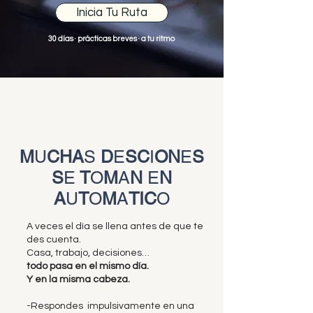
Inicia Tu Ruta
30 días · prácticas breves · a tu ritmo
M
U
CHA
S
D
E
SC
I
ON
E
S
S
E
T
O
M
A
N
E
N
A
U
T
O
M
A
TIC
O
A veces el día se llena antes de que te
des cuenta.
Casa, trabajo, decisiones…
todo pasa en el mismo día.
Y en la misma cabeza.
-Respondes impulsivamente en una