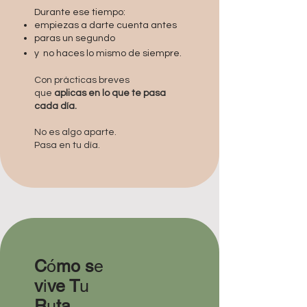
Durante ese tiempo:
empiezas a darte cuenta antes
paras un segundo
y no haces lo mismo de siempre.
Con prácticas breves
que
aplicas en lo que te pasa
cada día.
No es algo aparte.
Pasa en tu día.
C
ó
mo s
e
v
i
ve T
u
R
u
ta