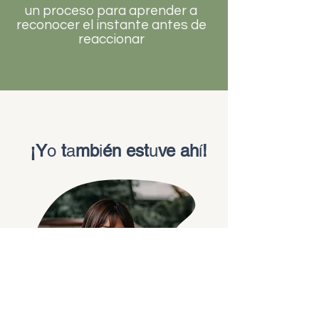
un proceso para aprender a
reconocer el instante antes de
reaccionar
¡Y
o
t
a
mb
i
én est
u
ve ah
í
!