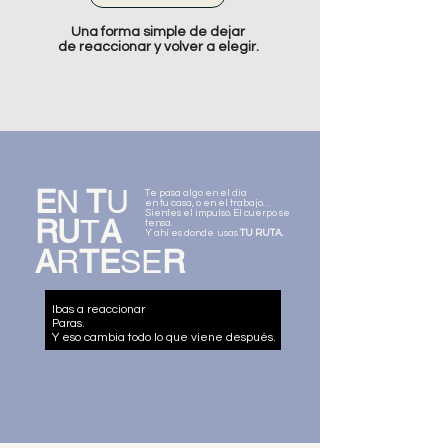
Una forma simple de dejar
de reaccionar y volver a elegir.
E
N
T
U
Te pasa algo en el día
en tu casa, o en el trabajo…
Sientes el impulso. El cuerpo se
RU
T
A
tensa.
Y ahí es donde usas
TU RUTA.
A
R
TE
SE
R
Ibas a reaccionar
Paras.
Y eso cambia todo lo que viene después.