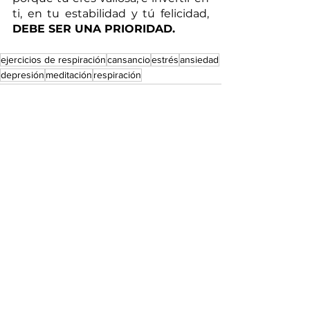
ti, en tu estabilidad y tú felicidad,
DEBE SER UNA PRIORIDAD.
ejercicios de respiración
cansancio
estrés
ansiedad
depresión
meditación
respiración
Comentarios
Escribir un comentario...
SÍGUEME EN INSTAGRAM