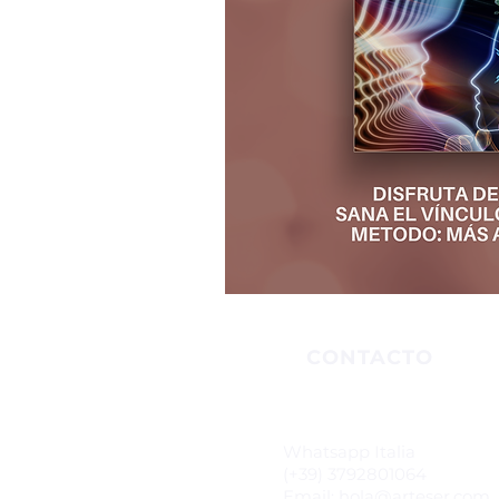
CONTACTO
Whatsapp Italia
(+39) 3792801064
Email:
hola@arteser.com