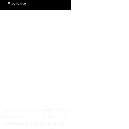
Buy Now
Estas terapias o acompañamientos
holísticos no sustituyen el trabajo
con especialistas de la salud. No