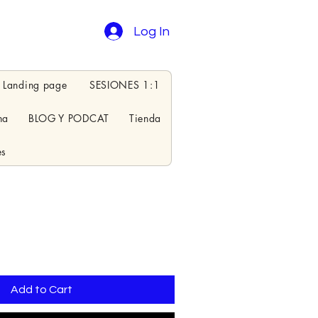
Log In
Landing page
SESIONES 1:1
na
BLOG Y PODCAT
Tienda
es
Add to Cart