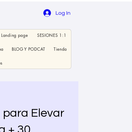
Log In
Landing page
SESIONES 1:1
na
BLOG Y PODCAT
Tienda
es
 para Elevar
a + 30