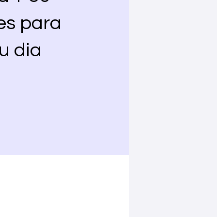
es para
u dia