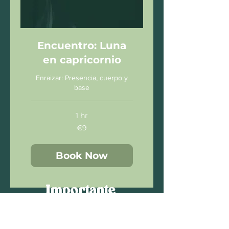
Encuentro: Luna
en capricornio
Enraizar: Presencia, cuerpo y
base
1 hr
9
€9
euros
Book Now
Importante
Si el cliente no acude a la sesión o la
cancela con menos de 48 horas de