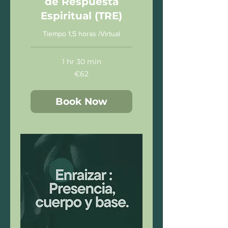
de Respuesta
Espiritual (TRE)
Tiempo 1,5 horas /Virtual
1 hr 30 min
62
€62
euros
Book Now