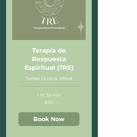
Terapia de
Respuesta
Espiritual (TRE)
Tiempo 1,5 horas /Virtual
1 hr 30 min
62
€62
euros
Book Now