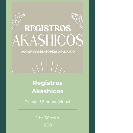
Registros
Akashicos
Tiempo 1,5 horas /Virtual
1 hr 30 min
80
€80
euros