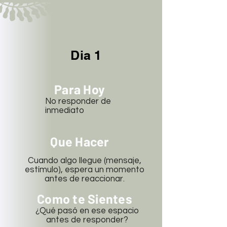
Dia 1
Para Hoy
No responder de
inmediato
Que Hacer
Cuando algo llegue (mensaje,
estímulo), espera un momento
antes de reaccionar.
Como te Sientes
¿Qué pasó en ese espacio
antes de responder?