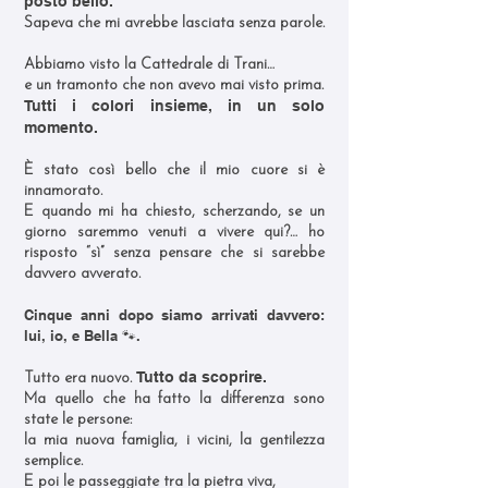
posto bello."
Sapeva che mi avrebbe lasciata senza parole.
Abbiamo visto la Cattedrale di Trani…
e un tramonto che non avevo mai visto prima.
Tutti i colori insieme, in un solo
momento.
È stato così bello che il mio cuore si è
innamorato.
E quando mi ha chiesto, scherzando, se un
giorno saremmo venuti a vivere qui?… ho
risposto “sì” senza pensare che si sarebbe
davvero avverato.
Cinque anni dopo siamo arrivati davvero:
lui, io, e Bella 🐾.
Tutto da scoprire.
Tutto era nuovo.
Ma quello che ha fatto la differenza sono
state le persone:
la mia nuova famiglia, i vicini, la gentilezza
semplice.
E poi le passeggiate tra la pietra viva,