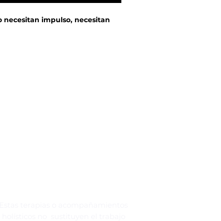
o necesitan impulso, necesitan
 una pausa guiada para empezar el
 sosteniendo hoy, reconocer lo que
tención clara un paso posible para
y firme!
 de un camino que te muestra tus
ajustar.
Estas terapias o acompañamientos
holísticos no sustituyen el trabajo