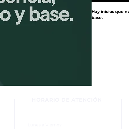
Hay inicios que n
base.
Este encuentro es
año con
claridad
Mirar lo que estás
ya pesa,
y salir con una in
esta semana.
¡Un inicio simple 
Este es el inicio
virtudes y dónde 
HORARIO DE ATENCIÓN
Lunes a Viernes: