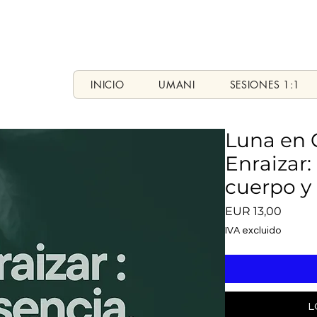
INICIO
UMANI
SESIONES 1:1
Luna en 
Enraizar:
cuerpo y 
Precio
EUR 13,00
IVA excluido
L