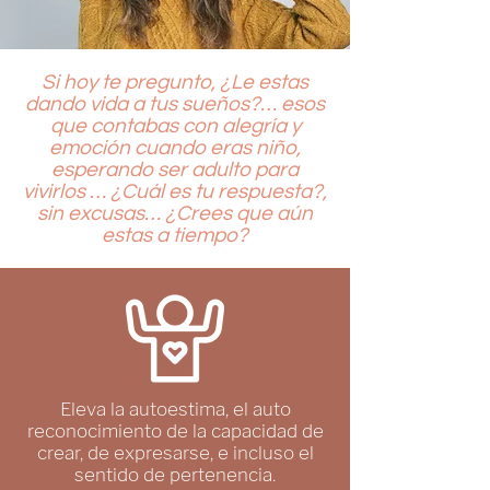
Si hoy te pregunto, ¿Le estas
dando vida a tus sueños?… esos
que contabas con alegría y
emoción cuando eras niño,
esperando ser adulto para
vivirlos … ¿Cuál es tu respuesta?,
sin excusas… ¿Crees que aún
estas a tiempo?
Eleva la autoestima, el auto
reconocimiento de la capacidad de
crear, de expresarse, e incluso el
sentido de pertenencia.