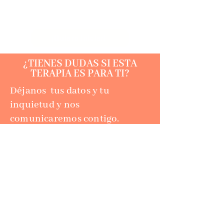
LIMITACIONES
¡Quiero iniciar!
¿TIENES DUDAS SI ESTA
TERAPIA ES PARA TI?
Déjanos tus datos y tu
inquietud y nos
comunicaremos contigo.
Al llenar el formulario también
podrás acceder a nuestra
MASTER CLASS GRATUITA.