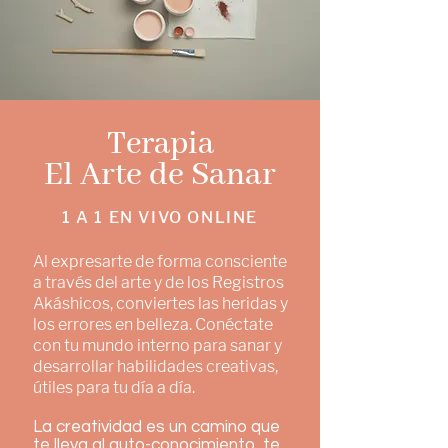
Terapia
El Arte de Sanar
1 A 1 EN VIVO ONLINE
Al expresarte de forma consciente
a través del arte y de los Registros
A
káshicos, conviertes las heridas y
los errores en belleza. Conéctate
con tu mundo interno para sanar y
desarrollar habilidades creativas,
útiles para tu día a día.
La creatividad es un camino que
te lleva al auto-conocimiento, te