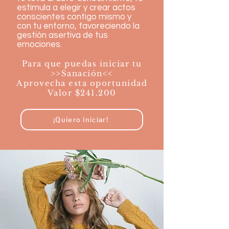
estimula a elegir y crear actos
conscientes contigo mismo y
con tu entorno, favoreciendo la
gestión asertiva de tus
emociones.
Para que puedas iniciar tu
>>Sanación<<
Aprovecha esta oportunidad
Valor $241.200
¡Quiero iniciar!