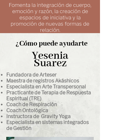
Fomenta la integración de cuerpo,
emoción y razón, la creación de
espacios de iniciativa y la
promoción de nuevas formas de
relación.
¿Cómo puede ayudarte
Yesenia
Suarez
Fundadora de Arteser
Maestra de registros Akáshicos
Especialista en Arte Transpersonal
Practicante de Terapia de Respuesta
Espiritual (TRE)
Coach de Respiración
Coach Ontológica
Instructora de Gravity Yoga
Especialista en sistemas integrados
de Gestión