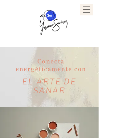
Conecta
energéticamente con
EL ARTE DE
SANAR