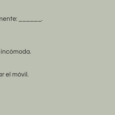
mente: ______.
e incómoda.
r el móvil.