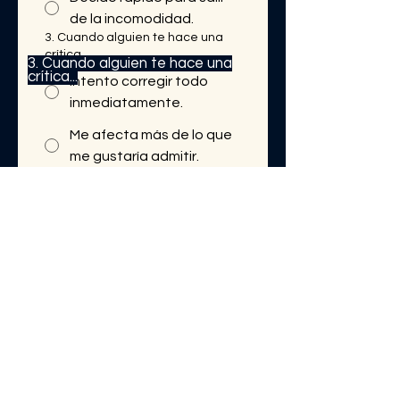
de la incomodidad.
3. Cuando alguien te hace una
crítica...
3. Cuando alguien te hace una
crítica...
Intento corregir todo
inmediatamente.
Me afecta más de lo que
me gustaría admitir.
Me pongo a la defensiva.
4. Cuando estás agotado...
Sigo funcionando aunque
4. Cuando estás agotado...
mi cuerpo pida descanso.
Me encierro en mí mismo.
Busco distraerme o
escapar de lo que siento.
Enviar audio por correo