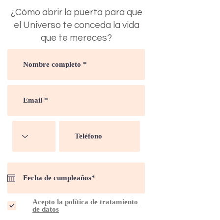
¿Cómo abrir la puerta para que
el Universo te conceda la vida
que te mereces?
¡Comienza alineándose con el
propósito de tu vida!
Para descubrirlo, simplemente
es dar el primer paso:
¡Comienza hoy!
Descarga
ahora este
contenido gratuito.
Acepto la
política de tratamiento
de datos