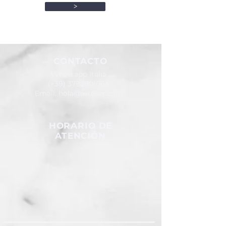
>
CONTACTO
Whatsapp Italia
(+39)
3792801064
Email:
hola@arteser.com
HORARIO DE
ATENCIÓN