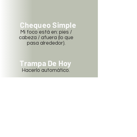
Chequeo Simple
Mi foco está en: pies /
cabeza / afuera (lo que
pasa alrededor).
Trampa De Hoy
Hacerlo automático.
Si Te Queda Energia
Sostener una taza y notar la
temperatura.
Regresar