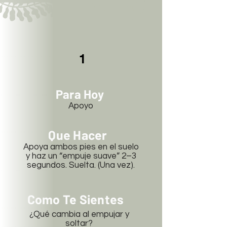
1
Para Hoy
Apoyo
Que Hacer
Apoya ambos pies en el suelo
y haz un “empuje suave” 2–3
segundos. Suelta. (Una vez).
Como Te Sientes
¿Qué cambia al empujar y
soltar?