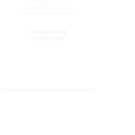
Whatsapp Italia
(+39)
3792801064
Email:
hola@arteser.com
HORARIO DE
ATENCIÓN
Lunes a Viernes:
7:00 am a 2:00 p.m
Hora Colombia.
8:00 am a 5:00 p.m. Hora Italia